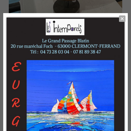
Home
>
WATEAU Pauline
>
Fille du Soleil Levant
Fille du Soleil Levant
En savoir plus
Catégorie :
WATEAU Pauline