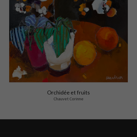
Orchidée et fruits
Chauvet Corinne