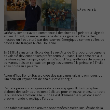
Né en 1981 à
Orléans, Benoit Havard commence à dessiner et à peindre à l’âge de
six ans. Enfant, sa mère l’emmène dans les galeries d’art et les
musées où il est attiré par des œuvres énergiques comme celles du
paysagiste français Michel Jouenne.
En 1998, il s’inscrit à l’École des Beaux-Arts de Cherbourg, où Lejeune
et Valadié deviennent ses professeurs. À 19 ans, il se consacre à la
peinture à plein temps, explorant d’abord l’aquarelle lors de voyages
au Maroc, puis se consacrant progressivement à la peinture à l’huile
et au couteau à palette.
Aujourd’hui, Benoit Havard crée des paysages urbains oniriques et
lumineux qui rayonnent de chaleur et d’énergie.
L’artiste puise son imaginaire dans ses voyages. Il photographie
d’abord des scènes urbaines réalistes pour en extraire ensuite toute
la puissance émotionnelle. « L’idée est d’amener le sujet dans mon
propre monde », explique l’artiste.
Ses tableaux sont des œuvres spontanées basées sur l’étude de la