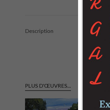
70×70 cm
Description
PLUS D'ŒUVRES...