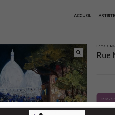
ACCUEIL
ARTIST
Home
>
MA
Rue 
En savoir