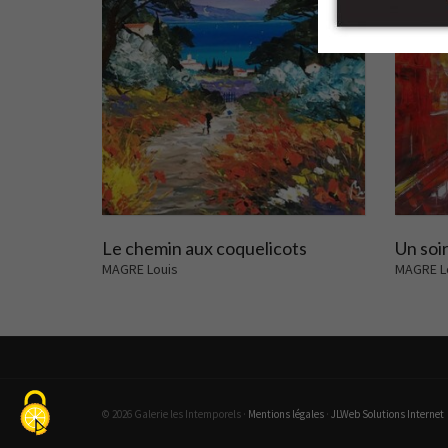
Le chemin aux coquelicots
Un soi
MAGRE Louis
MAGRE L
© 2026 Galerie les Intemporels ·
Mentions légales
·
JLWeb Solutions Internet