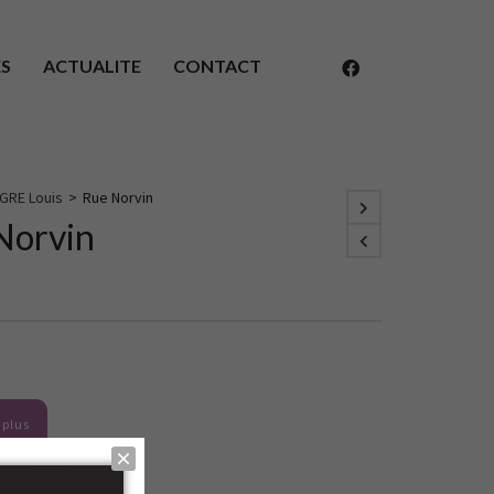
ES
ACTUALITE
CONTACT
GRE Louis
>
Rue Norvin
Norvin
 plus