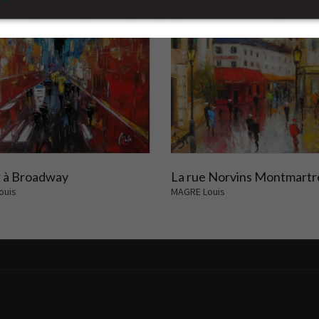
r à Broadway
La rue Norvins Montmartr
ouis
MAGRE Louis